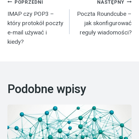
Nawigacja
POPRZEDNI
NASTĘPNY
IMAP czy POP3 –
Poczta Roundcube –
wpisu
który protokół poczty
jak skonfigurować
e-mail używać i
reguły wiadomości?
kiedy?
Podobne wpisy